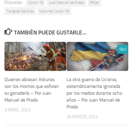
Etiquetas:
Covid-19
Juan Manuel de Prada
Pfizer
Terapias Génicas
Vacunas Covid-19
TAMBIÉN PUEDE GUSTARLE...
0
Quienes abrasan Asturias
La otra guerra de Ucrania,
son los mismos que asfixian
sistemáticamente ignorada
su ganadería – Por Juan
por los medios durante ocho
Manuel de Prada
años – Por Juan Manuel de
Prada
9 ABRIL, 2023
30 MARZO, 2022