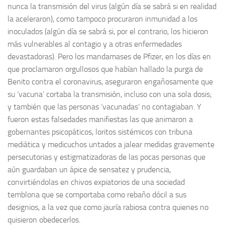
nunca la transmisión del virus (algún día se sabrá si en realidad
la aceleraron), como tampoco procuraron inmunidad a los
inoculados (algún día se sabrá si, por el contrario, los hicieron
más vulnerables al contagio y a otras enfermedades
devastadoras). Pero los mandamases de Pfizer, en los días en
que proclamaron orgullosos que habían hallado la purga de
Benito contra el coronavirus, aseguraron engañosamente que
su ‘vacuna’ cortaba la transmisión, incluso con una sola dosis;
y también que las personas ‘vacunadas’ no contagiaban. Y
fueron estas falsedades manifiestas las que animaron a
gobernantes psicopáticos, loritos sistémicos con tribuna
mediática y medicuchos untados a jalear medidas gravemente
persecutorias y estigmatizadoras de las pocas personas que
aún guardaban un ápice de sensatez y prudencia,
convirtiéndolas en chivos expiatorios de una sociedad
temblona que se comportaba como rebaño dócil a sus
designios, a la vez que como jauría rabiosa contra quienes no
quisieron obedecerlos.