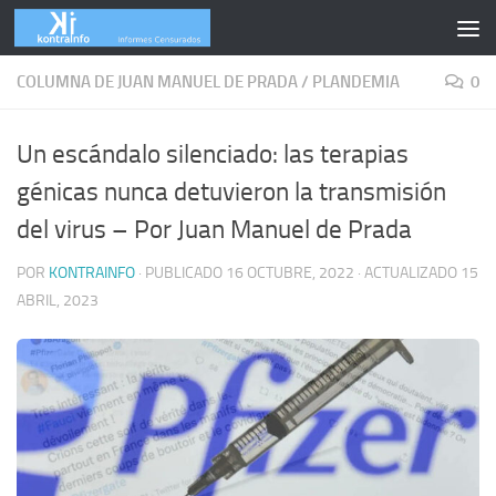
Skip to content
COLUMNA DE JUAN MANUEL DE PRADA
/
PLANDEMIA
0
Un escándalo silenciado: las terapias
génicas nunca detuvieron la transmisión
del virus – Por Juan Manuel de Prada
POR
KONTRAINFO
· PUBLICADO
16 OCTUBRE, 2022
· ACTUALIZADO
15
ABRIL, 2023