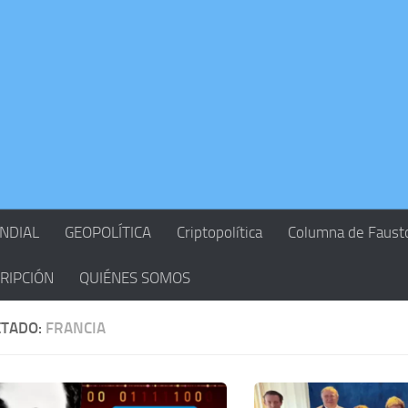
NDIAL
GEOPOLÍTICA
Criptopolítica
Columna de Faust
RIPCIÓN
QUIÉNES SOMOS
ETADO:
FRANCIA