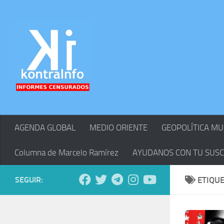
Skip to content
AGENDA GLOBAL
MEDIO ORIENTE
GEOPOLÍTICA MU
Columna de Marcelo Ramírez
AYUDANOS CON TU SUSC
SEGUIR:
ETIQU