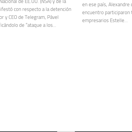
Nacional de EE.UU. (NSA) y de la
en ese país, Alexandre 
ifestó con respecto a la detención
encuentro participaron
or y CEO de Telegram, Pável
empresarios Estelle...
ficándolo de “ataque a los...