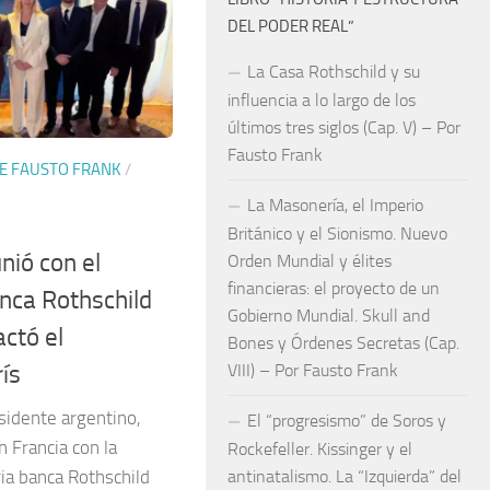
DEL PODER REAL”
La Casa Rothschild y su
influencia a lo largo de los
últimos tres siglos (Cap. V) – Por
Fausto Frank
E FAUSTO FRANK
/
La Masonería, el Imperio
Británico y el Sionismo. Nuevo
unió con el
Orden Mundial y élites
financieras: el proyecto de un
nca Rothschild
Gobierno Mundial. Skull and
actó el
Bones y Órdenes Secretas (Cap.
ís
VIII) – Por Fausto Frank
sidente argentino,
El “progresismo” de Soros y
n Francia con la
Rockefeller. Kissinger y el
ria banca Rothschild
antinatalismo. La “Izquierda” del