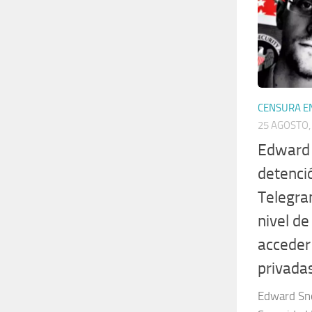
CENSURA E
25 AGOSTO,
Edward 
detenci
Telegra
nivel d
acceder
privada
Edward Sno