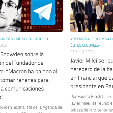
N REDES
/
MUNDO DISTÓPICO
ARGENTINA
/
COLUMNA D
 2024
ÉLITES GLOBALES
26 JULIO, 2024
Snowden sobre la
Javier Milei se re
ón del fundador de
heredero de la ba
m: “Macron ha bajado al
en Francia: qué p
e tomar rehenes para
presidente en Par
 a comunicaciones
s”
Por Fausto Frank El pre
Javier Milei, se reunió e
wden, exanalista de la Agencia de
cabeza de la tricentena