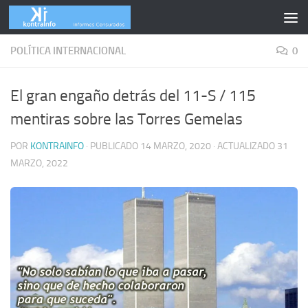
Skip to content
POLÍTICA INTERNACIONAL
0
El gran engaño detrás del 11-S / 115
mentiras sobre las Torres Gemelas
POR
KONTRAINFO
· PUBLICADO
14 MARZO, 2020
· ACTUALIZADO
31
MARZO, 2022