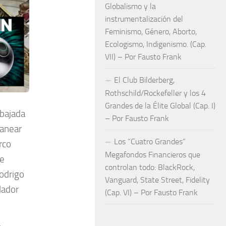
Globalismo y la
instrumentalización del
Feminismo, Género, Aborto,
Ecologismo, Indigenismo. (Cap.
VII) – Por Fausto Frank
El Club Bilderberg,
Rothschild/Rockefeller y los 4
Grandes de la Élite Global (Cap. I)
mbajada
– Por Fausto Frank
canear
Los “Cuatro Grandes”
rco
Megafondos Financieros que
de
controlan todo: BlackRock,
odrigo
Vanguard, State Street, Fidelity
lador
(Cap. VI) – Por Fausto Frank