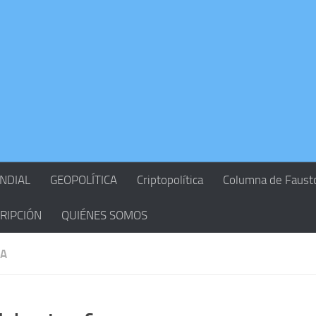
NDIAL
GEOPOLÍTICA
Criptopolítica
Columna de Faust
RIPCIÓN
QUIÉNES SOMOS
NA