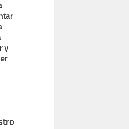
a
ntar
a
a
r y
er
stro