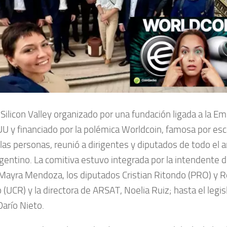
 Silicon Valley organizado por una fundación ligada a la E
UU y financiado por la polémica Worldcoin, famosa por es
e las personas, reunió a dirigentes y diputados de todo el a
rgentino. La comitiva estuvo integrada por la intendente 
Mayra Mendoza, los diputados Cristian Ritondo (PRO) y R
(UCR) y la directora de ARSAT, Noelia Ruiz; hasta el legis
Darío Nieto.