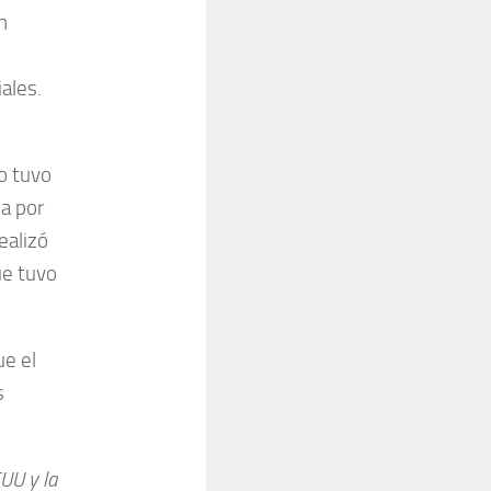
n
ales.
no tuvo
da por
ealizó
ue tuvo
ue el
s
UU y la