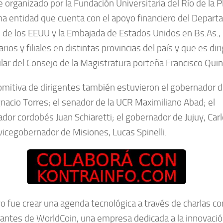
ue organizado por la Fundación Universitaria del Río de la P
na entidad que cuenta con el apoyo financiero del Depar
 de los EEUU y la Embajada de Estados Unidos en Bs.As.,
ios y filiales en distintas provincias del país y que es dir
ular del Consejo de la Magistratura porteña Francisco Qui
comitiva de dirigentes también estuvieron el gobernador 
gnacio Torres; el senador de la UCR Maximiliano Abad; el
dor cordobés Juan Schiaretti; el gobernador de Jujuy, Car
 vicegobernador de Misiones, Lucas Spinelli.
vo fue crear una agenda tecnológica a través de charlas co
antes de WorldCoin, una empresa dedicada a la innovaci