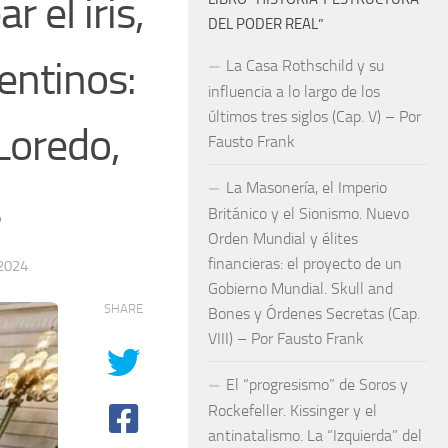
 el iris,
DEL PODER REAL”
entinos:
La Casa Rothschild y su
influencia a lo largo de los
últimos tres siglos (Cap. V) – Por
Loredo,
Fausto Frank
La Masonería, el Imperio
s
Británico y el Sionismo. Nuevo
Orden Mundial y élites
financieras: el proyecto de un
2024
Gobierno Mundial. Skull and
SHARE
Bones y Órdenes Secretas (Cap.
VIII) – Por Fausto Frank
El “progresismo” de Soros y
Rockefeller. Kissinger y el
antinatalismo. La “Izquierda” del