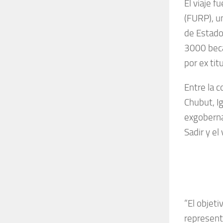
El viaje f
(FURP), u
de Estado
3000 becar
por ex tit
Entre la 
Chubut, I
exgoberna
Sadir y el
“El objeti
represent