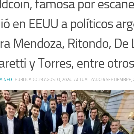
dcoin, famosa por escanear
ió en EEUU a políticos arg
a Mendoza, Ritondo, De 
aretti y Torres, entre otro
AINFO
· PUBLICADO
23 AGOSTO, 2024
· ACTUALIZADO
6 SEPTIEMBRE, 