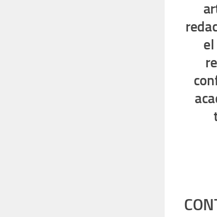
ar
redac
el
r
conf
aca
CONT