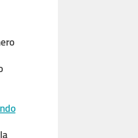
nero
o
ando
la