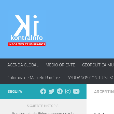
Skip to content
AGENDA GLOBAL
MEDIO ORIENTE
GEOPOLÍTICA MU
Columna de Marcelo Ramírez
AYUDANOS CON TU SUSC
SEGUIR:
ARGENTI
SIGUIENTE HISTORIA
Funcionaria de Biden propone usar la