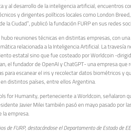
a y al desarrollo de la inteligencia artificial; encuentros co
écnicos y dirigentes políticos locales como London Breed,
de la Ciudad”, publicó la fundación FURP en sus redes soci
je hubo reuniones técnicas en distintas empresas, con una
ática relacionada a la Inteligencia Artificial. La travesía 
iento estatal sino que fue costeado por Worldcoin -dirigi
n, el fundador de OpenAI y ChatGPT- una empresa que r
s para escanear el iris y recolectar datos biométricos y q
en distintos países, entre ellos Argentina.
ls for Humanity, perteneciente a Worldcoin, señalaron q
esidente Javier Milei también pasó en mayo pasado por la
e la empresa.
cios de FURP, destacándose el Departamento de Estado de EE