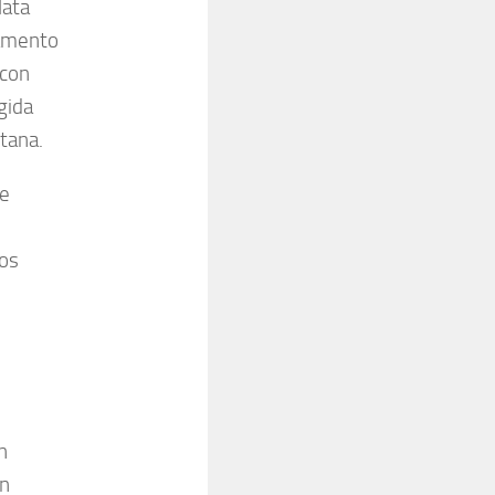
lata
tamento
 con
igida
ntana.
de
los
n
ón