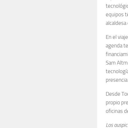
tecnológic
equipos t
alcaldesa 
En el via
agenda tem
financiam
Sam Altma
tecnología
presencia 
Desde Too
propio pr
oficinas d
Los auspi