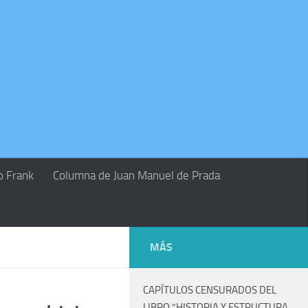
o Frank
Columna de Juan Manuel de Prada
MÁS
CAPÍTULOS CENSURADOS DEL
LIBRO “HISTORIA Y ESTRUCTURA