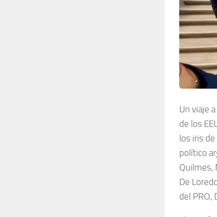
Un viaje a
de los EE
los iris d
político a
Quilmes, 
De Loredo 
del PRO, 