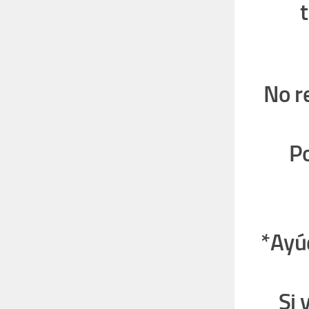
No r
Po
*Ayú
Si 