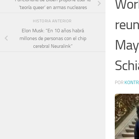
Worl
‘teoría queer’ en armas nucleares
reun
HISTORIA ANTERIOR
Elon Musk: “En 10 años habrá
millones de personas con el chip
Mayr
cerebral Neuralink”
Schi
POR
KONTR