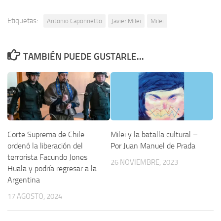
Etiquetas:
Antonio Caponnetto
Javier Milei
Milei
TAMBIÉN PUEDE GUSTARLE...
Corte Suprema de Chile
Milei y la batalla cultural –
ordenó la liberación del
Por Juan Manuel de Prada
terrorista Facundo Jones
26 NOVIEMBRE, 2023
Huala y podría regresar a la
Argentina
17 AGOSTO, 2024