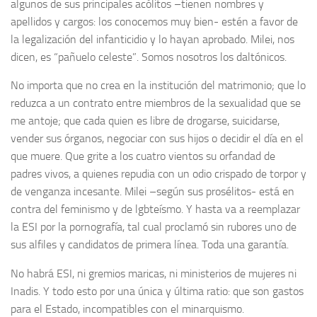
algunos de sus principales acólitos –tienen nombres y
apellidos y cargos: los conocemos muy bien- estén a favor de
la legalización del infanticidio y lo hayan aprobado. Milei, nos
dicen, es “pañuelo celeste”. Somos nosotros los daltónicos.
No importa que no crea en la institución del matrimonio; que lo
reduzca a un contrato entre miembros de la sexualidad que se
me antoje; que cada quien es libre de drogarse, suicidarse,
vender sus órganos, negociar con sus hijos o decidir el día en el
que muere. Que grite a los cuatro vientos su orfandad de
padres vivos, a quienes repudia con un odio crispado de torpor y
de venganza incesante. Milei –según sus prosélitos- está en
contra del feminismo y de lgbteísmo. Y hasta va a reemplazar
la ESI por la pornografía, tal cual proclamó sin rubores uno de
sus alfiles y candidatos de primera línea. Toda una garantía.
No habrá ESI, ni gremios maricas, ni ministerios de mujeres ni
Inadis. Y todo esto por una única y última ratio: que son gastos
para el Estado, incompatibles con el minarquismo.