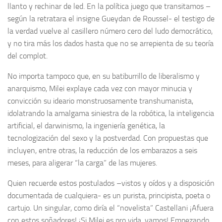
llanto y rechinar de led. En la política juego que transitamos –
según la retratara el insigne Gueydan de Roussel- el testigo de
la verdad vuelve al casillero número cero del ludo democrático,
y no tira más los dados hasta que no se arrepienta de su teoría
del complot.
No importa tampoco que, en su batiburrillo de liberalismo y
anarquismo, Milei explaye cada vez con mayor minucia y
convicción su ideario monstruosamente transhumanista,
idolatrando la amalgama siniestra de la robótica, la inteligencia
artificial, el darwinismo, la ingeniería genética, la
tecnologización del sexo y la postverdad. Con propuestas que
incluyen, entre otras, la reducción de los embarazos a seis
meses, para aligerar “la carga” de las mujeres.
Quien recuerde estos postulados –vistos y oídos y a disposición
documentada de cualquiera- es un purista, principista, poeta o
cartujo. Un singular, como diría el “novelista” Castellani ¡Afuera
con estos soñadores! ¡Si Milei es pro vida, vamos! Empezando