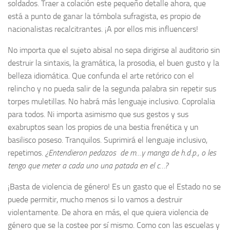
soldados. Traer a colación este pequeño detalle ahora, que
está a punto de ganar la tómbola sufragista, es propio de
nacionalistas recalcitrantes. ¡A por ellos mis influencers!
No importa que el sujeto abisal no sepa dirigirse al auditorio sin
destruir la sintaxis, la gramática, la prosodia, el buen gusto y la
belleza idiomática. Que confunda el arte retórico con el
relincho y no pueda salir de la segunda palabra sin repetir sus
torpes muletillas. No habrá más lenguaje inclusivo. Coprolalia
para todos. Ni importa asimismo que sus gestos y sus
exabruptos sean los propios de una bestia frenética y un
basilisco poseso. Tranquilos. Suprimirá el lenguaje inclusivo,
repetimos.
¿Entendieron pedazos de m…y manga de h.d.p., o les
tengo que meter a cada uno una patada en el c…?
¡Basta de violencia de género! Es un gasto que el Estado no se
puede permitir, mucho menos si lo vamos a destruir
violentamente. De ahora en más, el que quiera violencia de
género que se la costee por sí mismo. Como con las escuelas y