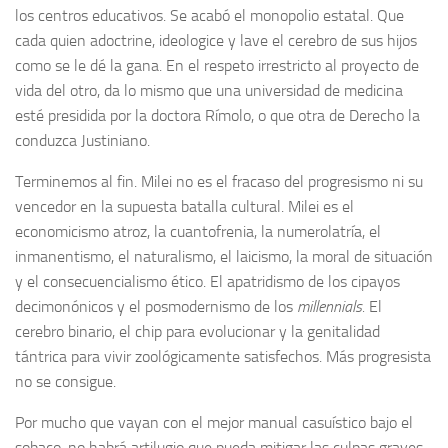
los centros educativos. Se acabó el monopolio estatal. Que
cada quien adoctrine, ideologice y lave el cerebro de sus hijos
como se le dé la gana. En el respeto irrestricto al proyecto de
vida del otro, da lo mismo que una universidad de medicina
esté presidida por la doctora Rímolo, o que otra de Derecho la
conduzca Justiniano.
Terminemos al fin. Milei no es el fracaso del progresismo ni su
vencedor en la supuesta batalla cultural. Milei es el
economicismo atroz, la cuantofrenia, la numerolatría, el
inmanentismo, el naturalismo, el laicismo, la moral de situación
y el consecuencialismo ético. El apatridismo de los cipayos
decimonónicos y el posmodernismo de los
millennials.
El
cerebro binario, el chip para evolucionar y la genitalidad
tántrica para vivir zoológicamente satisfechos. Más progresista
no se consigue.
Por mucho que vayan con el mejor manual casuístico bajo el
sobaco, no habrá artilugio que pueda mitigar las culpas graves