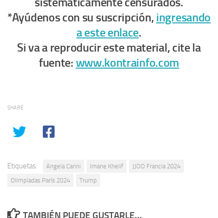
sistemáticamente censurados.
*Ayúdenos con su suscripción,
ingresando
a este enlace
.
Si va a reproducir este material, cite la
fuente:
www.kontrainfo.com
SHARE
Etiquetas:
Angela Carini
Imane Khelif
JJOO Francia 2024
Olimpíadas París 2024
Trump
TAMBIÉN PUEDE GUSTARLE...