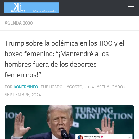
Skip to content
AGENDA 2030
Trump sobre la polémica en los JJOO y el
boxeo femenino: “¡Mantendré a los
hombres fuera de los deportes
femeninos!”
POR
KONTRAINFO
· PUBLICADO
1 AGOSTO, 2024
· ACTUALIZADO
6
SEPTIEMBRE, 2024