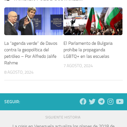
La “agenda verde” de Davos
El Parlamento de Bulgaria
contra la geopolítica del
prohíbe la propaganda
petróleo – Por Alfredo Jalife
LGBTQ+ en las escuelas
Rahme
7 AGOSTO, 2024
8 AGOSTO, 2024
SEGUIR:
SIGUIENTE HISTORIA
La crisis en Venezuela actualiza los planes de 2018 de