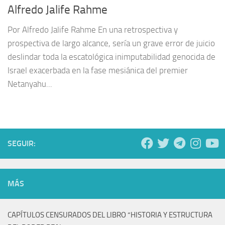
Alfredo Jalife Rahme
Por Alfredo Jalife Rahme En una retrospectiva y
prospectiva de largo alcance, sería un grave error de juicio
deslindar toda la escatológica inimputabilidad genocida de
Israel exacerbada en la fase mesiánica del premier
Netanyahu...
SEGUIR:
MÁS
CAPÍTULOS CENSURADOS DEL LIBRO “HISTORIA Y ESTRUCTURA