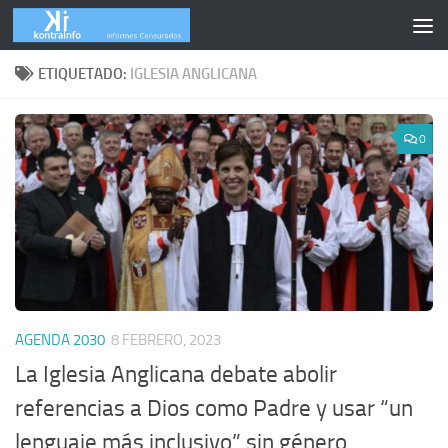
Skip to content
ETIQUETADO:
IGLESIA ANGLICANA
0
AGENDA 2030
8 FEBRERO, 2023
La Iglesia Anglicana debate abolir
referencias a Dios como Padre y usar “un
lenguaje más inclusivo” sin género