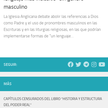
masculino
La Iglesia Anglicana debate abolir las referencias a Dios
como Padre y el uso de pronombres masculinos en las
Escrituras y en las liturgias religiosas, en las que podrían
implementarse formas de “un lenguaje...
SEGUIR:
MÁS
CAPÍTULOS CENSURADOS DEL LIBRO “HISTORIA Y ESTRUCTURA
DEL PODER REAL”