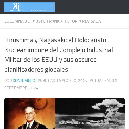
Skip to content
COLUMNA DE FAUSTO FRANK
/
HISTORIA REVISADA
Hiroshima y Nagasaki: el Holocausto
Nuclear impune del Complejo Industrial
Militar de los EEUU y sus oscuros
planificadores globales
POR
KONTRAINFO
· PUBLICADO
9 AGOSTO, 2024
· ACTUALIZADO
8
SEPTIEMBRE, 2024