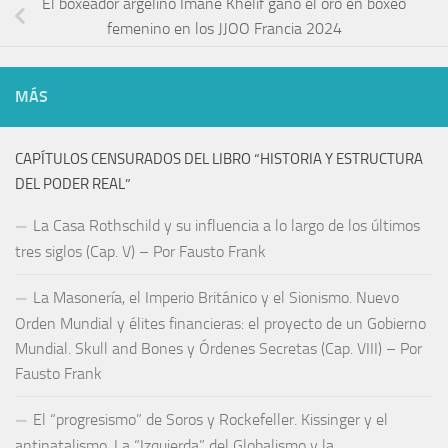
El boxeador argelino Imane Khelif ganó el oro en boxeo
femenino en los JJOO Francia 2024
MÁS
CAPÍTULOS CENSURADOS DEL LIBRO “HISTORIA Y ESTRUCTURA
DEL PODER REAL”
La Casa Rothschild y su influencia a lo largo de los últimos
tres siglos (Cap. V) – Por Fausto Frank
La Masonería, el Imperio Británico y el Sionismo. Nuevo
Orden Mundial y élites financieras: el proyecto de un Gobierno
Mundial. Skull and Bones y Órdenes Secretas (Cap. VIII) – Por
Fausto Frank
El “progresismo” de Soros y Rockefeller. Kissinger y el
antinatalismo. La “Izquierda” del Globalismo y la