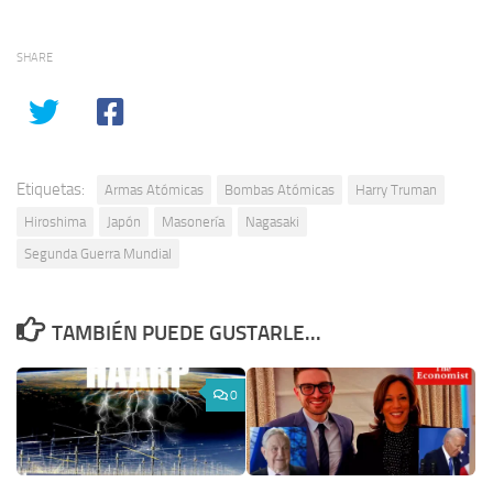
SHARE
Etiquetas:
Armas Atómicas
Bombas Atómicas
Harry Truman
Hiroshima
Japón
Masonería
Nagasaki
Segunda Guerra Mundial
TAMBIÉN PUEDE GUSTARLE...
0