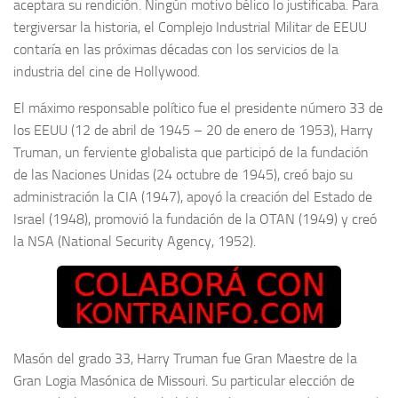
aceptara su rendición. Ningún motivo bélico lo justificaba. Para
tergiversar la historia, el Complejo Industrial Militar de EEUU
contaría en las próximas décadas con los servicios de la
industria del cine de Hollywood.
El máximo responsable político fue el presidente número 33 de
los EEUU (12 de abril de 1945 – 20 de enero de 1953), Harry
Truman, un ferviente globalista que participó de la fundación
de las Naciones Unidas (24 octubre de 1945), creó bajo su
administración la CIA (1947), apoyó la creación del Estado de
Israel (1948), promovió la fundación de la OTAN (1949) y creó
la NSA (National Security Agency, 1952).
Masón del grado 33, Harry Truman fue Gran Maestre de la
Gran Logia Masónica de Missouri. Su particular elección de