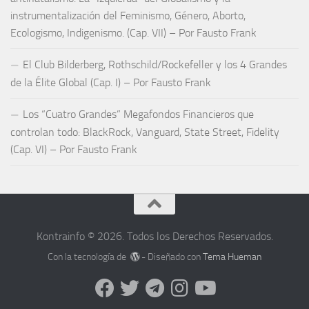
instrumentalización del Feminismo, Género, Aborto,
Ecologismo, Indigenismo. (Cap. VII) – Por Fausto Frank
El Club Bilderberg, Rothschild/Rockefeller y los 4 Grandes
de la Élite Global (Cap. I) – Por Fausto Frank
Los “Cuatro Grandes” Megafondos Financieros que
controlan todo: BlackRock, Vanguard, State Street, Fidelity
(Cap. VI) – Por Fausto Frank
Kontrainfo © 2026. Todos los Derechos Reservados.
Con la tecnología de
- Diseñado con
Tema Hueman